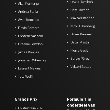
Lewis Hamilton
Alan Permane
Liam Lawson
Andrea Stella
Max Verstappen
Ayao Komatsu
Nico Hülkenberg
Flavio Briatore
Oliver Bearman
Frédéric Vasseur
Oscar Piastri
Graeme Lowdon
Pierre Gasly
James Vowles
Sergio Pérez
Jonathan Wheatley
Valtteri Bottas
Laurent Mekies
Toto Wolff
Grands Prix
Formule 1 is
onderdeel van
GP Australië 2026