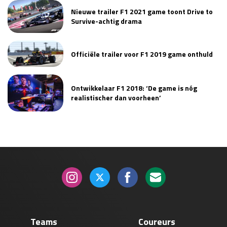
Nieuwe trailer F1 2021 game toont Drive to
Race
zo 21:00 - 23:00
GP ABU DHABI 2026
04 - 06 dec
Survive-achtig drama
Kwalificatie
za 05:00 - 06:00
Race
zo 05:00 - 07:00
Officiële trailer voor F1 2019 game onthuld
Kwalificatie
za 15:00 - 16:00
Race
zo 14:00 - 16:00
Ontwikkelaar F1 2018: ‘De game is nóg
realistischer dan voorheen’
GP QATAR 2026
27 - 29 nov
Kwalificatie
za 19:00 - 20:00
Race
zo 17:00 - 19:00
Teams
Coureurs