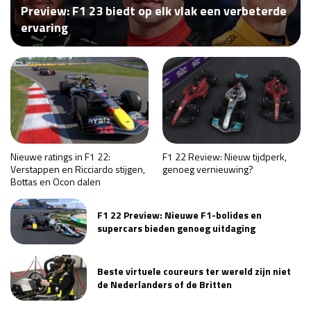
Preview: F1 23 biedt op elk vlak een verbeterde
Race
za 13:00 - 15:00
ervaring
GP VERENIGDE STATEN 2026
23 - 25 okt
GP SÃO PAULO 2026
06 - 08 nov
Kwalificatie
za 23:00 - 00:00
Race
zo 21:00 - 23:00
Nieuwe ratings in F1 22:
F1 22 Review: Nieuw tijdperk,
Verstappen en Ricciardo stijgen,
genoeg vernieuwing?
Bottas en Ocon dalen
Kwalificatie
za 19:00 - 20:00
Race
zo 18:00 - 20:00
F1 22 Preview: Nieuwe F1-bolides en
supercars bieden genoeg uitdaging
GP MEXICO 2026
30 okt - 01 nov
Beste virtuele coureurs ter wereld zijn niet
de Nederlanders of de Britten
LAS VEGAS GRAND PRIX 2026
20 - 22 nov
Kwalificatie
za 22:00 - 23:00