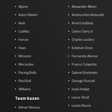
Alpine
Alexander Albon
Aston Martin
Andrea Kimi Antonelli
Audi
Arvid Lindblad
Cadillac
Carlos Sainz Jr
Ferrari
Charles Leclerc
Haas
Esteban Ocon
McLaren
Fernando Alonso
Mercedes
Franco Colapinto
Racing Bulls
Gabriel Bortoleto
Red Bull
George Russell
Williams
Isack Hadjar
Lance Stroll
Team bazen
Lando Norris
Adrian Newey