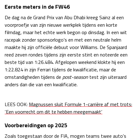
Eerste meters in de FW46
Race
zo 21:00 - 23:00
GP ABU DHABI 2026
04 - 06 dec
De dag na de Grand Prix van Abu Dhabi kreeg Sainz al een
Kwalificatie
za 05:00 - 06:00
voorproefje van zijn nieuwe werkplek tijdens een korte
Race
zo 05:00 - 07:00
filmdag, maar het echte werk begon op dinsdag. In een wit
racepak zonder sponsorlogo’s en met een neutrale helm
Kwalificatie
za 15:00 - 16:00
maakte hij zijn officiële debuut voor Williams. De Spanjaard
Race
zo 14:00 - 16:00
reed zeven rondes tijdens zijn eerste stint en noteerde een
beste tijd van 1:26.484. Afgelopen weekend klokte hij een
GP QATAR 2026
27 - 29 nov
1:22.824 in zijn Ferrari tijdens de kwalificatie, maar de
omstandigheden tijdens de
post-season
test zijn uiteraard
anders dan die van een kwalificatie.
Kwalificatie
za 19:00 - 20:00
LEES OOK:
Magnussen sluit Formule 1-carrière af met trots:
Race
zo 17:00 - 19:00
‘Een voorrecht om dit te hebben meegemaakt‘
Voorbereidingen op 2025
Zoals toegestaan door de FIA, mogen teams twee auto’s