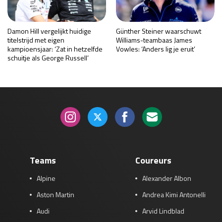
Damon Hill vergelijkt huidige
Günther Steiner waarschuwt
titelstrijd met eigen
Williams-teambaas James
kampioensjaar: ‘Zat in hetzelfde
Vowles: ‘Anders lig je eruit’
schuitje als George Russell’
Teams
Coureurs
Alpine
Alexander Albon
Aston Martin
Andrea Kimi Antonelli
Audi
Arvid Lindblad