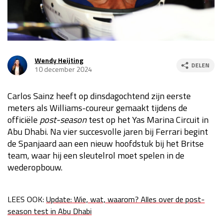
Race
za 13:00 - 15:00
GP VERENIGDE STATEN 2026
23 - 25 okt
Wendy Heijting
DELEN
10 december 2024
GP SÃO PAULO 2026
06 - 08 nov
Carlos Sainz heeft op dinsdagochtend zijn eerste
Kwalificatie
za 23:00 - 00:00
meters als Williams-coureur gemaakt tijdens de
Race
zo 21:00 - 23:00
officiële
post-season
test op het Yas Marina Circuit in
Abu Dhabi. Na vier succesvolle jaren bij Ferrari begint
Kwalificatie
za 19:00 - 20:00
de Spanjaard aan een nieuw hoofdstuk bij het Britse
Race
zo 18:00 - 20:00
team, waar hij een sleutelrol moet spelen in de
wederopbouw.
GP MEXICO 2026
30 okt - 01 nov
LEES OOK:
Update: Wie, wat, waarom? Alles over de post-
LAS VEGAS GRAND PRIX 2026
20 - 22 nov
season test in Abu Dhabi
Kwalificatie
za 22:00 - 23:00