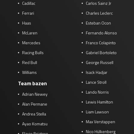
Cadillac
Carlos Sainz Jr
Ferrari
Charles Leclerc
Haas
Esteban Ocon
McLaren
Fernando Alonso
Mercedes
Franco Colapinto
Racing Bulls
Gabriel Bortoleto
Red Bull
George Russell
Williams
Isack Hadjar
Lance Stroll
Team bazen
Lando Norris
Adrian Newey
Lewis Hamilton
Alan Permane
Liam Lawson
Andrea Stella
Max Verstappen
Ayao Komatsu
Nico Hülkenberg
Flavio Briatore