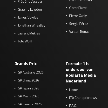
Frédéric Vasseur
Oscar Piastri
Graeme Lowdon
Pierre Gasly
James Vowles
Sergio Pérez
Jonathan Wheatley
Valtteri Bottas
Laurent Mekies
Toto Wolff
Grands Prix
Formule 1 is
onderdeel van
GP Australië 2026
Roularta Media
GP China 2026
Nederland
GP Japan 2026
Home
GP Miami 2026
EN: Grandprixnews
GP Canada 2026
F.A.Q.