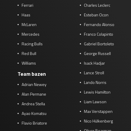
Ferrari
Charles Leclerc
Haas
Esteban Ocon
McLaren
Fernando Alonso
Mercedes
Franco Colapinto
Racing Bulls
Gabriel Bortoleto
Red Bull
George Russell
Williams
Isack Hadjar
Lance Stroll
Team bazen
Lando Norris
Adrian Newey
Lewis Hamilton
Alan Permane
Liam Lawson
Andrea Stella
Max Verstappen
Ayao Komatsu
Nico Hülkenberg
Flavio Briatore
Oliver Bearman