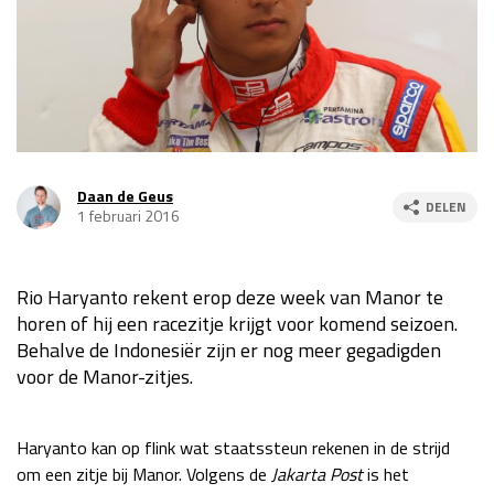
Race
za 13:00 - 15:00
GP VERENIGDE STATEN 2026
23 - 25 okt
GP SÃO PAULO 2026
06 - 08 nov
Daan de Geus
DELEN
1 februari 2016
Kwalificatie
za 23:00 - 00:00
Race
zo 21:00 - 23:00
Rio Haryanto rekent erop deze week van Manor te
Kwalificatie
za 19:00 - 20:00
horen of hij een racezitje krijgt voor komend seizoen.
Race
zo 18:00 - 20:00
Behalve de Indonesiër zijn er nog meer gegadigden
voor de Manor-zitjes.
GP MEXICO 2026
30 okt - 01 nov
Haryanto kan op flink wat staatssteun rekenen in de strijd
LAS VEGAS GRAND PRIX 2026
20 - 22 nov
om een zitje bij Manor. Volgens de
Jakarta Post
is het
Kwalificatie
za 22:00 - 23:00