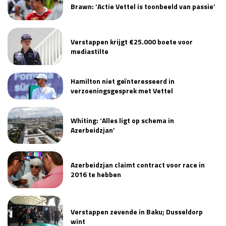
Brawn: ‘Actie Vettel is toonbeeld van passie’
Race
zo 21:00 - 23:00
GP ABU DHABI 2026
04 - 06 dec
Kwalificatie
za 05:00 - 06:00
Verstappen krijgt €25.000 boete voor
Race
zo 05:00 - 07:00
mediastilte
Kwalificatie
za 15:00 - 16:00
Hamilton niet geïnteresseerd in
Race
zo 14:00 - 16:00
verzoeningsgesprek met Vettel
GP QATAR 2026
27 - 29 nov
Whiting: ‘Alles ligt op schema in
Azerbeidzjan’
Kwalificatie
za 19:00 - 20:00
Azerbeidzjan claimt contract voor race in
Race
zo 17:00 - 19:00
2016 te hebben
Verstappen zevende in Baku; Dusseldorp
wint