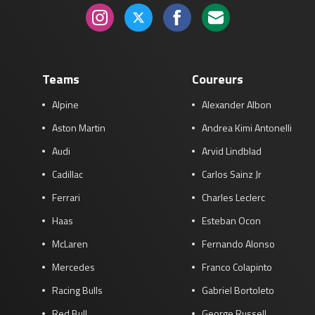
Teams
Coureurs
Alpine
Alexander Albon
Aston Martin
Andrea Kimi Antonelli
Audi
Arvid Lindblad
Cadillac
Carlos Sainz Jr
Ferrari
Charles Leclerc
Haas
Esteban Ocon
McLaren
Fernando Alonso
Mercedes
Franco Colapinto
Racing Bulls
Gabriel Bortoleto
Red Bull
George Russell