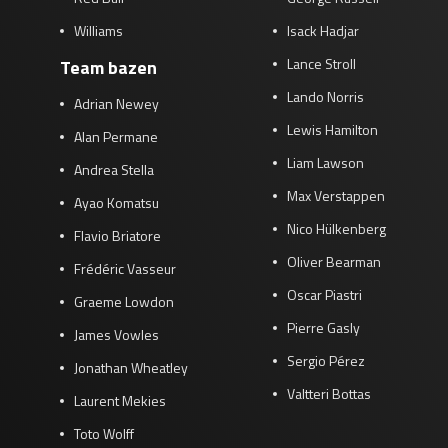
Williams
Isack Hadjar
Lance Stroll
Team bazen
Lando Norris
Adrian Newey
Lewis Hamilton
Alan Permane
Liam Lawson
Andrea Stella
Max Verstappen
Ayao Komatsu
Nico Hülkenberg
Flavio Briatore
Oliver Bearman
Frédéric Vasseur
Oscar Piastri
Graeme Lowdon
Pierre Gasly
James Vowles
Sergio Pérez
Jonathan Wheatley
Valtteri Bottas
Laurent Mekies
Toto Wolff