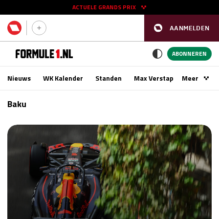
ACTUELE GRANDS PRIX
AANMELDEN
GP SPANJE 2026
11 - 13 sep
ABONNEREN
Nieuws
WK Kalender
Standen
Max Verstappen
Meer
Podca
Kwalificatie
za 16:00 - 17:00
Baku
Race
zo 15:00 - 17:00
GP SINGAPORE 2026
09 - 11 okt
GP AZERBEIDZJAN 2026
24 - 26 sep
Kwalificatie
za 15:00 - 16:00
Race
zo 14:00 - 16:00
Kwalificatie
vr 14:00 - 15:00