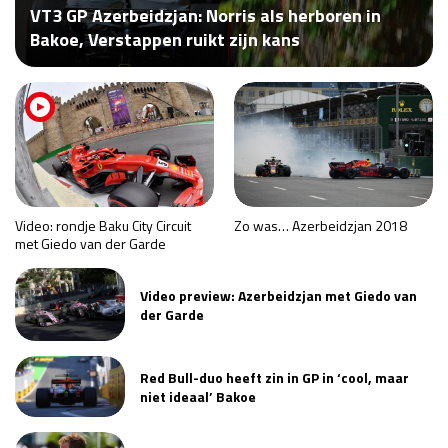
VT3 GP Azerbeidzjan: Norris als herboren in
Race
za 13:00 - 15:00
Bakoe, Verstappen ruikt zijn kans
GP VERENIGDE STATEN 2026
23 - 25 okt
GP SÃO PAULO 2026
06 - 08 nov
Kwalificatie
za 23:00 - 00:00
Race
zo 21:00 - 23:00
Video: rondje Baku City Circuit
Zo was… Azerbeidzjan 2018
met Giedo van der Garde
Kwalificatie
za 19:00 - 20:00
Race
zo 18:00 - 20:00
Video preview: Azerbeidzjan met Giedo van
der Garde
GP MEXICO 2026
30 okt - 01 nov
Red Bull-duo heeft zin in GP in ‘cool, maar
niet ideaal’ Bakoe
LAS VEGAS GRAND PRIX 2026
20 - 22 nov
Kwalificatie
za 22:00 - 23:00