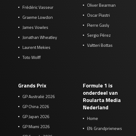
Oliver Bearman
Frédéric Vasseur
Oscar Piastri
Graeme Lowdon
Pierre Gasly
James Vowles
Sergio Pérez
Jonathan Wheatley
Valtteri Bottas
Laurent Mekies
Toto Wolff
Grands Prix
Formule 1 is
onderdeel van
GP Australië 2026
Roularta Media
GP China 2026
Nederland
GP Japan 2026
Home
GP Miami 2026
EN: Grandprixnews