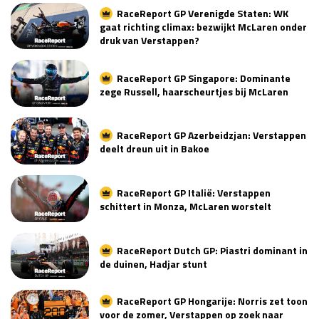
RaceReport GP Verenigde Staten: WK
Race
zo 21:00 - 23:00
gaat richting climax: bezwijkt McLaren onder
GP ABU DHABI 2026
04 - 06 dec
druk van Verstappen?
Kwalificatie
za 05:00 - 06:00
Race
zo 05:00 - 07:00
RaceReport GP Singapore: Dominante
zege Russell, haarscheurtjes bij McLaren
Kwalificatie
za 15:00 - 16:00
Race
zo 14:00 - 16:00
RaceReport GP Azerbeidzjan: Verstappen
deelt dreun uit in Bakoe
GP QATAR 2026
27 - 29 nov
RaceReport GP Italië: Verstappen
schittert in Monza, McLaren worstelt
Kwalificatie
za 19:00 - 20:00
Race
zo 17:00 - 19:00
RaceReport Dutch GP: Piastri dominant in
de duinen, Hadjar stunt
RaceReport GP Hongarije: Norris zet toon
voor de zomer, Verstappen op zoek naar