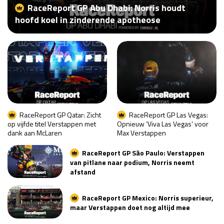
RaceReport GP Abu Dhabi: Norris houdt
Race
za 13:00 - 15:00
hoofd koel in zinderende apotheose
GP VERENIGDE STATEN 2026
23 - 25 okt
GP SÃO PAULO 2026
06 - 08 nov
Kwalificatie
za 23:00 - 00:00
Race
zo 21:00 - 23:00
RaceReport GP Qatar: Zicht
RaceReport GP Las Vegas:
op vijfde titel Verstappen met
Opnieuw ‘Viva Las Vegas’ voor
dank aan McLaren
Max Verstappen
Kwalificatie
za 19:00 - 20:00
Race
zo 18:00 - 20:00
RaceReport GP São Paulo: Verstappen
van pitlane naar podium, Norris neemt
afstand
GP MEXICO 2026
30 okt - 01 nov
RaceReport GP Mexico: Norris superieur,
maar Verstappen doet nog altijd mee
LAS VEGAS GRAND PRIX 2026
20 - 22 nov
Kwalificatie
za 22:00 - 23:00