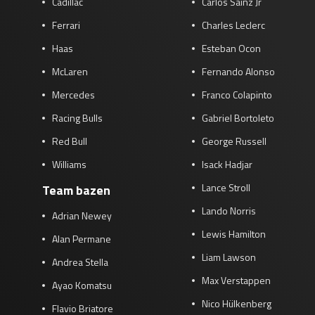
Cadillac
Carlos Sainz Jr
Ferrari
Charles Leclerc
Haas
Esteban Ocon
McLaren
Fernando Alonso
Mercedes
Franco Colapinto
Racing Bulls
Gabriel Bortoleto
Red Bull
George Russell
Williams
Isack Hadjar
Lance Stroll
Team bazen
Lando Norris
Adrian Newey
Lewis Hamilton
Alan Permane
Liam Lawson
Andrea Stella
Max Verstappen
Ayao Komatsu
Nico Hülkenberg
Flavio Briatore