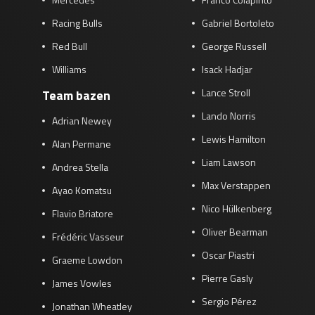
Racing Bulls
Gabriel Bortoleto
Red Bull
George Russell
Williams
Isack Hadjar
Lance Stroll
Team bazen
Lando Norris
Adrian Newey
Lewis Hamilton
Alan Permane
Liam Lawson
Andrea Stella
Max Verstappen
Ayao Komatsu
Nico Hülkenberg
Flavio Briatore
Oliver Bearman
Frédéric Vasseur
Oscar Piastri
Graeme Lowdon
Pierre Gasly
James Vowles
Sergio Pérez
Jonathan Wheatley