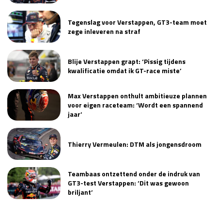
Race
zo 21:00 - 23:00
GP ABU DHABI 2026
04 - 06 dec
Tegenslag voor Verstappen, GT3-team moet
zege inleveren na straf
Kwalificatie
za 05:00 - 06:00
Race
zo 05:00 - 07:00
Blije Verstappen grapt: ‘Pissig tijdens
Kwalificatie
za 15:00 - 16:00
kwalificatie omdat ik GT-race miste’
Race
zo 14:00 - 16:00
Max Verstappen onthult ambitieuze plannen
voor eigen raceteam: ‘Wordt een spannend
GP QATAR 2026
27 - 29 nov
jaar’
Thierry Vermeulen: DTM als jongensdroom
Kwalificatie
za 19:00 - 20:00
Race
zo 17:00 - 19:00
Teambaas ontzettend onder de indruk van
GT3-test Verstappen: ‘Dit was gewoon
briljant’