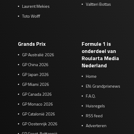
Valtteri Bottas
Laurent Mekies
Toto Wolff
Grands Prix
Formule 1 is
onderdeel van
GP Australië 2026
Roularta Media
GP China 2026
Nederland
GP Japan 2026
Home
GP Miami 2026
EN: Grandprixnews
GP Canada 2026
F.A.Q.
GP Monaco 2026
Huisregels
GP Catalonië 2026
RSS feed
GP Oostenrijk 2026
Adverteren
GP Groot-Brittannië