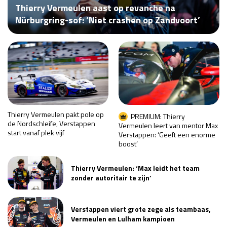
Thierry Vermeulen aast op revanche na
Race
za 13:00 - 15:00
Nürburgring-sof: ‘Niet crashen op Zandvoort’
GP VERENIGDE STATEN 2026
23 - 25 okt
GP SÃO PAULO 2026
06 - 08 nov
Kwalificatie
za 23:00 - 00:00
Race
zo 21:00 - 23:00
Thierry Vermeulen pakt pole op
PREMIUM: Thierry
de Nordschleife, Verstappen
Vermeulen leert van mentor Max
start vanaf plek vijf
Verstappen: ‘Geeft een enorme
Kwalificatie
za 19:00 - 20:00
boost’
Race
zo 18:00 - 20:00
Thierry Vermeulen: ‘Max leidt het team
GP MEXICO 2026
30 okt - 01 nov
zonder autoritair te zijn’
Verstappen viert grote zege als teambaas,
LAS VEGAS GRAND PRIX 2026
20 - 22 nov
Vermeulen en Lulham kampioen
Kwalificatie
za 22:00 - 23:00