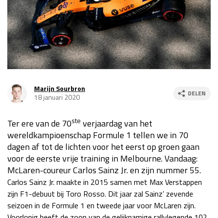
Race
za 13:00 - 15:00
GP VERENIGDE STATEN 2026
23 - 25 okt
GP SÃO PAULO 2026
06 - 08 nov
Marijn Sourbron
DELEN
Kwalificatie
za 23:00 - 00:00
18 januari 2020
Race
zo 21:00 - 23:00
ste
Ter ere van de 70
verjaardag van het
Kwalificatie
za 19:00 - 20:00
wereldkampioenschap Formule 1 tellen we in 70
Race
zo 18:00 - 20:00
dagen af tot de lichten voor het eerst op groen gaan
voor de eerste vrije training in Melbourne. Vandaag:
McLaren-coureur Carlos Sainz Jr. en zijn nummer 55.
GP MEXICO 2026
30 okt - 01 nov
Carlos Sainz Jr. maakte in 2015 samen met Max Verstappen
zijn F1-debuut bij Toro Rosso. Dit jaar zal Sainz’ zevende
LAS VEGAS GRAND PRIX 2026
20 - 22 nov
seizoen in de Formule 1 en tweede jaar voor McLaren zijn.
Voorlopig heeft de zoon van de gelijknamige rallylegende 102
Kwalificatie
za 22:00 - 23:00