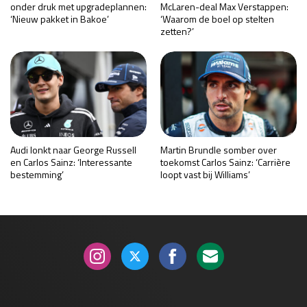
onder druk met upgradeplannen:
McLaren-deal Max Verstappen:
‘Nieuw pakket in Bakoe’
‘Waarom de boel op stelten
zetten?’
Audi lonkt naar George Russell
Martin Brundle somber over
en Carlos Sainz: ‘Interessante
toekomst Carlos Sainz: ‘Carrière
bestemming’
loopt vast bij Williams’