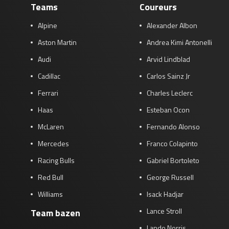
Teams
Coureurs
Alpine
Alexander Albon
Aston Martin
Andrea Kimi Antonelli
Audi
Arvid Lindblad
Cadillac
Carlos Sainz Jr
Ferrari
Charles Leclerc
Haas
Esteban Ocon
McLaren
Fernando Alonso
Mercedes
Franco Colapinto
Racing Bulls
Gabriel Bortoleto
Red Bull
George Russell
Williams
Isack Hadjar
Lance Stroll
Team bazen
Lando Norris