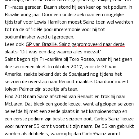
F1-races gereden. Daarin stond hij een keer op het podium, in
Race
zo 21:00 - 23:00
GP ABU DHABI 2026
04 - 06 dec
Brazilië vorig jaar. Door een onderzoek naar een mogelijke
tijdstraf voor Lewis Hamilton moest Sainz toen wel wachten
Kwalificatie
za 05:00 - 06:00
tot na de officiële podiumceremonie voor hij tot
Race
zo 05:00 - 07:00
podiumfinisher werd uitgeroepen.
Lees ook:
GP van Brazilië: Sainz gepromoveerd naar derde
Kwalificatie
za 15:00 - 16:00
plaats: ‘Dit was een dag waarop alles meezat’
Race
zo 14:00 - 16:00
Sainz begon zijn F1-carrière bij Toro Rosso, waar hij net geen
drie seizoenen bleef. In oktober 2017, voor de GP van
GP QATAR 2026
27 - 29 nov
Amerika, raakte bekend dat de Spanjaard nog tijdens het
seizoen de overstap naar Renault maakte. Daardoor moest
Jolyon Palmer zijn stoeltje afstaan.
Eind 2018 nam Sainz afscheid van Renault en trok hij naar
Kwalificatie
za 19:00 - 20:00
McLaren. Dat bleek een goede keuze, want afgelopen seizoen
Race
zo 17:00 - 19:00
beleefde hij met een zesde plaats in het kampioenschap en
een eerste podium zijn beste seizoen ooit.
Carlos Sainz’
keuze
voor nummer 55 komt voort uit zijn naam. De 55 kan gebruikt
worden als dubbele s, waarmij hij dan Carlo55ainz vormt.