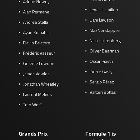
Adrian Newey
Lewis Hamilton
Alan Permane
Liam Lawson
Andrea Stella
Max Verstappen
Ayao Komatsu
Nico Hülkenberg
Flavio Briatore
Oliver Bearman
Frédéric Vasseur
Oscar Piastri
Graeme Lowdon
Pierre Gasly
James Vowles
Sergio Pérez
Jonathan Wheatley
Valtteri Bottas
Laurent Mekies
Toto Wolff
Grands Prix
Formule 1 is