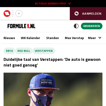
ACTUELE GRANDS PRIX
AANMELDEN
GP SPANJE 2026
11 - 13 sep
ABONNEREN
Nieuws
WK Kalender
Standen
Max Verstappen
Meer
Podca
Kwalificatie
za 16:00 - 17:00
RB16
RED BULL
VERSTAPPEN
Race
zo 15:00 - 17:00
Duidelijke taal van Verstappen: ‘De auto is gewoon
niet goed genoeg’
GP SINGAPORE 2026
09 - 11 okt
GP AZERBEIDZJAN 2026
24 - 26 sep
Kwalificatie
za 15:00 - 16:00
Race
zo 14:00 - 16:00
Kwalificatie
vr 14:00 - 15:00