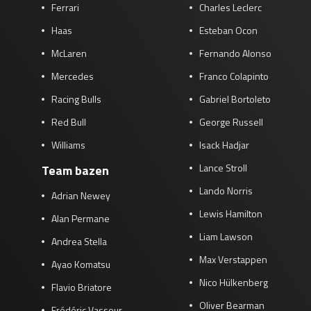
Ferrari
Charles Leclerc
Haas
Esteban Ocon
McLaren
Fernando Alonso
Mercedes
Franco Colapinto
Racing Bulls
Gabriel Bortoleto
Red Bull
George Russell
Williams
Isack Hadjar
Lance Stroll
Team bazen
Lando Norris
Adrian Newey
Lewis Hamilton
Alan Permane
Liam Lawson
Andrea Stella
Max Verstappen
Ayao Komatsu
Nico Hülkenberg
Flavio Briatore
Oliver Bearman
Frédéric Vasseur