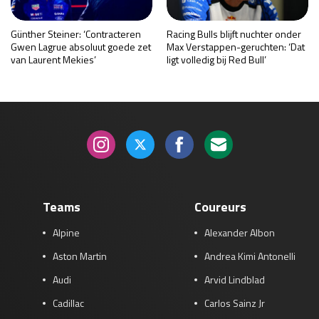
Günther Steiner: ‘Contracteren
Racing Bulls blijft nuchter onder
Gwen Lagrue absoluut goede zet
Max Verstappen-geruchten: ‘Dat
van Laurent Mekies’
ligt volledig bij Red Bull’
Teams
Coureurs
Alpine
Alexander Albon
Aston Martin
Andrea Kimi Antonelli
Audi
Arvid Lindblad
Cadillac
Carlos Sainz Jr