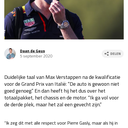
Race
za 13:00 - 15:00
GP VERENIGDE STATEN 2026
23 - 25 okt
GP SÃO PAULO 2026
06 - 08 nov
Daan de Geus
DELEN
5 september 2020
Kwalificatie
za 23:00 - 00:00
Race
zo 21:00 - 23:00
Duidelijke taal van Max Verstappen na de kwalificatie
Kwalificatie
za 19:00 - 20:00
voor de Grand Prix van Italië: “De auto is gewoon niet
Race
zo 18:00 - 20:00
goed genoeg.” En dan heeft hij het dus over het
totaalpakket, het chassis en de motor. “Ik ga vol voor
GP MEXICO 2026
30 okt - 01 nov
de derde plek, maar het zal een gevecht zijn.”
LAS VEGAS GRAND PRIX 2026
20 - 22 nov
“Ik zeg dit met alle respect voor Pierre Gasly, maar als hij in
Kwalificatie
za 22:00 - 23:00