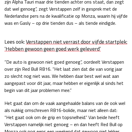
zijn Alpha Tauri maar drie tienden achter ons staat, dan zegt
Race
zo 21:00 - 23:00
dat wel genoeg”, zegt Verstappen zelf in gesprek met de
GP ABU DHABI 2026
04 - 06 dec
Nederlandse pers na de kwalificatie op Monza, waarin hij vijfde
Kwalificatie
za 05:00 - 06:00
was en Gasly – op drie tienden dus – als tiende eindigde.
Race
zo 05:00 - 07:00
Lees ook:
Verstappen niet verrast door vijfde startplek:
Kwalificatie
za 15:00 - 16:00
‘Hebben gewoon geen goed werk geleverd’
Race
zo 14:00 - 16:00
“De auto is gewoon niet goed genoeg”, oordeelt Verstappen
GP QATAR 2026
27 - 29 nov
over zijn Red Bull RB16. “Het laat zien dat die van vorig jaar
zo slecht nog niet was. We hebben daar best wel wat aan
aangepast voor dit jaar, maar hebben er eigenlijk al sinds het
begin van dit jaar problemen mee.”
Kwalificatie
za 19:00 - 20:00
Race
zo 17:00 - 19:00
Het gaat dan om de vaak aangehaalde balans van de ook wel
als nukkig omschreven RB16-bolide, maar niet alleen dat:
“Het gaat ook om de grip en topsnelheid.” Van beide heeft
Verstappen namelijk niet genoeg – en dan heeft Red Bull op
Monza ook nog eens een weekend dat gewoon niet lekker