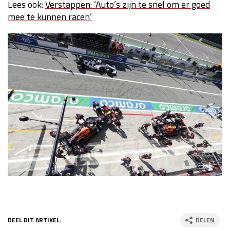
Lees ook:
Verstappen: ‘Auto’s zijn te snel om er goed
mee te kunnen racen’
DEEL DIT ARTIKEL:
DELEN