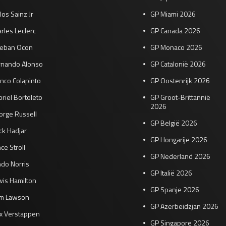
los Sainz Jr
GP Miami 2026
rles Leclerc
GP Canada 2026
teban Ocon
GP Monaco 2026
rnando Alonso
GP Catalonië 2026
nco Colapinto
GP Oostenrijk 2026
riel Bortoleto
GP Groot-Brittannië
2026
orge Russell
GP België 2026
ck Hadjar
GP Hongarije 2026
ce Stroll
GP Nederland 2026
do Norris
GP Italië 2026
wis Hamilton
GP Spanje 2026
am Lawson
GP Azerbeidzjan 2026
x Verstappen
GP Singapore 2026