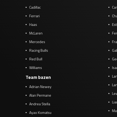
Cadillac
Car
Ferrari
Cha
Haas
Es
McLaren
Fe
Mercedes
Fra
Racing Bulls
Gab
Red Bull
Ge
Williams
Isa
Lan
Team bazen
Lan
Adrian Newey
Le
Alan Permane
Li
Andrea Stella
Ma
Ayao Komatsu