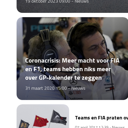
19 oktober 2023 09:00 -
Nieuws
Coronacrisis: Meer macht voor FIA
en F1, teams hebben niks meer
over GP-kalender te zeggen
31 maart 2020 15:00 -
Nieuws
Teams en FIA praten ov
07 april 2017 12:39 -
Nieuws