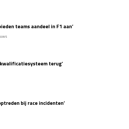
bieden teams aandeel in F1 aan’
euws
kwalificatiesysteem terug’
ptreden bij race incidenten’