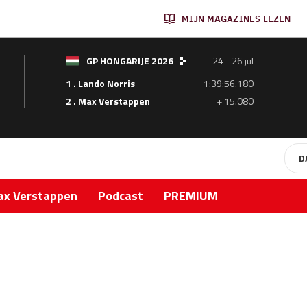
MIJN MAGAZINES LEZEN
GP HONGARIJE 2026
24 - 26 jul
1 . Lando Norris
1:39:56.180
2 . Max Verstappen
+ 15.080
D
x Verstappen
Podcast
PREMIUM