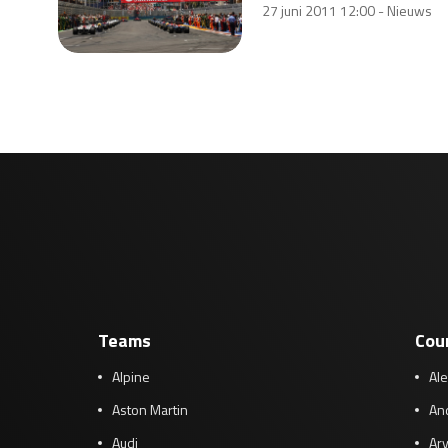
27 juni 2011 12:00 -
Nieuws
Teams
Cou
Alpine
Al
Aston Martin
And
Audi
Arv