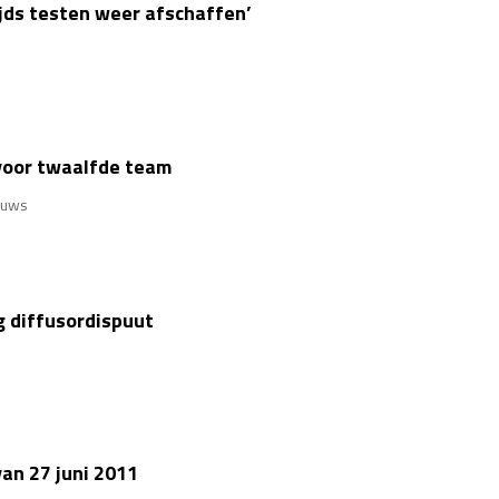
jds testen weer afschaffen’
 voor twaalfde team
euws
 diffusordispuut
an 27 juni 2011