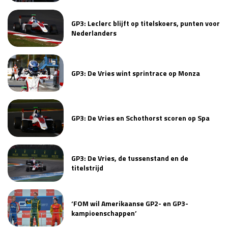
Race
zo 21:00 - 23:00
GP ABU DHABI 2026
04 - 06 dec
GP3: Leclerc blijft op titelskoers, punten voor
Nederlanders
Kwalificatie
za 05:00 - 06:00
Race
zo 05:00 - 07:00
Kwalificatie
za 15:00 - 16:00
GP3: De Vries wint sprintrace op Monza
Race
zo 14:00 - 16:00
GP QATAR 2026
27 - 29 nov
GP3: De Vries en Schothorst scoren op Spa
GP3: De Vries, de tussenstand en de
Kwalificatie
za 19:00 - 20:00
titelstrijd
Race
zo 17:00 - 19:00
‘FOM wil Amerikaanse GP2- en GP3-
kampioenschappen’