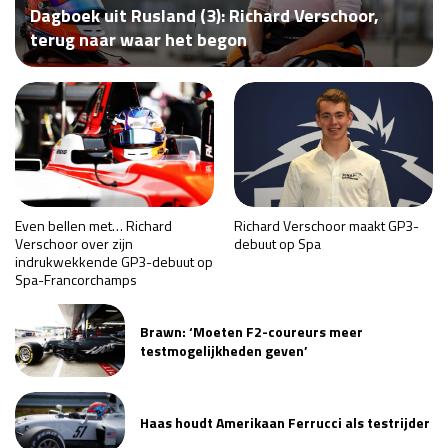
Dagboek uit Rusland (3): Richard Verschoor,
Race
za 13:00 - 15:00
terug naar waar het begon
GP VERENIGDE STATEN 2026
23 - 25 okt
GP SÃO PAULO 2026
06 - 08 nov
Kwalificatie
za 23:00 - 00:00
Race
zo 21:00 - 23:00
Even bellen met… Richard
Richard Verschoor maakt GP3-
Verschoor over zijn
debuut op Spa
indrukwekkende GP3-debuut op
Kwalificatie
za 19:00 - 20:00
Spa-Francorchamps
Race
zo 18:00 - 20:00
Brawn: ‘Moeten F2-coureurs meer
GP MEXICO 2026
30 okt - 01 nov
testmogelijkheden geven’
LAS VEGAS GRAND PRIX 2026
20 - 22 nov
Haas houdt Amerikaan Ferrucci als testrijder
Kwalificatie
za 22:00 - 23:00