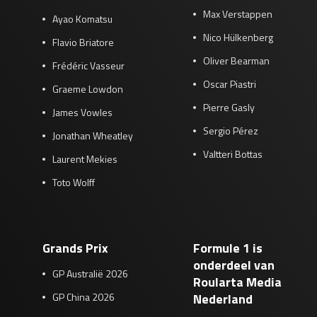
Max Verstappen
Ayao Komatsu
Nico Hülkenberg
Flavio Briatore
Oliver Bearman
Frédéric Vasseur
Oscar Piastri
Graeme Lowdon
Pierre Gasly
James Vowles
Sergio Pérez
Jonathan Wheatley
Valtteri Bottas
Laurent Mekies
Toto Wolff
Grands Prix
Formule 1 is
onderdeel van
GP Australië 2026
Roularta Media
GP China 2026
Nederland