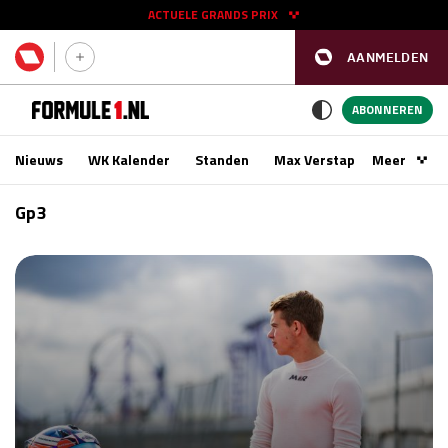
ACTUELE GRANDS PRIX
AANMELDEN
GP SPANJE 2026
11 - 13 sep
ABONNEREN
Nieuws
WK Kalender
Standen
Max Verstappen
Meer
Podca
Kwalificatie
za 16:00 - 17:00
Gp3
Race
zo 15:00 - 17:00
GP SINGAPORE 2026
09 - 11 okt
GP AZERBEIDZJAN 2026
24 - 26 sep
Kwalificatie
za 15:00 - 16:00
Race
zo 14:00 - 16:00
Kwalificatie
vr 14:00 - 15:00