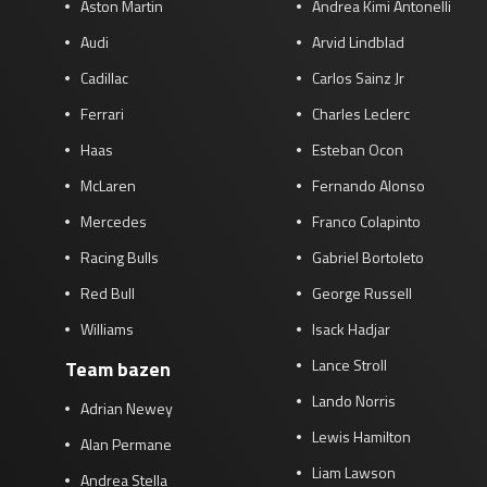
Aston Martin
Andrea Kimi Antonelli
Audi
Arvid Lindblad
Cadillac
Carlos Sainz Jr
Ferrari
Charles Leclerc
Haas
Esteban Ocon
McLaren
Fernando Alonso
Mercedes
Franco Colapinto
Racing Bulls
Gabriel Bortoleto
Red Bull
George Russell
Williams
Isack Hadjar
Lance Stroll
Team bazen
Lando Norris
Adrian Newey
Lewis Hamilton
Alan Permane
Liam Lawson
Andrea Stella