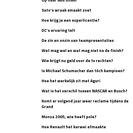
Race
zo 21:00 - 23:00
Sato’s wraak smaakt zoet
GP ABU DHABI 2026
04 - 06 dec
Hoe krijg je een superlicentie?
Kwalificatie
za 05:00 - 06:00
Race
zo 05:00 - 07:00
DC’s ervaring telt
De zin en onzin van teampresentaties
Kwalificatie
za 15:00 - 16:00
Race
zo 14:00 - 16:00
Wat mag wel en wat mag niet na de finish?
Wie krijgt nu geld voor de tv rechten?
GP QATAR 2026
27 - 29 nov
Is Michael Schumacher dan tóch kampioen?
Hoe het werkelijk zit met Aguri
Wat is het verschil tussen NASCAR en Busch?
Kwalificatie
za 19:00 - 20:00
Komt er volgend jaar weer reclame tijdens de
Race
zo 17:00 - 19:00
Grand
Monza 2005, wie heeft pole?
Hoe Renault het karwei afmaakte