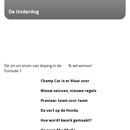
Race
za 13:00 - 15:00
De Underdog
GP VERENIGDE STATEN 2026
23 - 25 okt
GP SÃO PAULO 2026
06 - 08 nov
Kwalificatie
za 23:00 - 00:00
Race
zo 21:00 - 23:00
De zin en onzin van doping in de
‘Ik wil winnen’
Formule 1
Kwalificatie
za 19:00 - 20:00
Champ Car is er klaar voor
Race
zo 18:00 - 20:00
Nieuw seizoen, nieuwe regels
Preview: team voor team
GP MEXICO 2026
30 okt - 01 nov
De verf op de Honda
Hoe wordt kwark gemaakt?
LAS VEGAS GRAND PRIX 2026
20 - 22 nov
Kwalificatie
za 22:00 - 23:00
Op naar Abu Dhabi