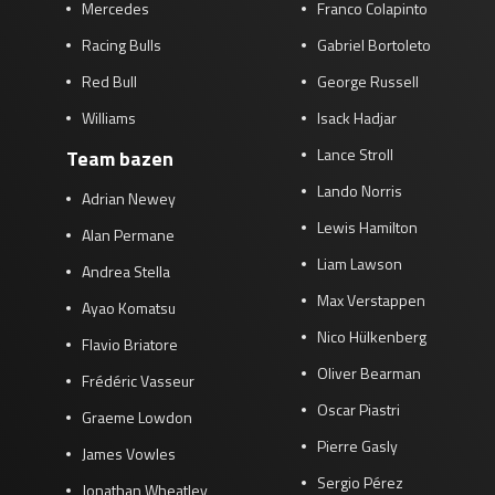
Mercedes
Franco Colapinto
Racing Bulls
Gabriel Bortoleto
Red Bull
George Russell
Williams
Isack Hadjar
Lance Stroll
Team bazen
Lando Norris
Adrian Newey
Lewis Hamilton
Alan Permane
Liam Lawson
Andrea Stella
Max Verstappen
Ayao Komatsu
Nico Hülkenberg
Flavio Briatore
Oliver Bearman
Frédéric Vasseur
Oscar Piastri
Graeme Lowdon
Pierre Gasly
James Vowles
Sergio Pérez
Jonathan Wheatley