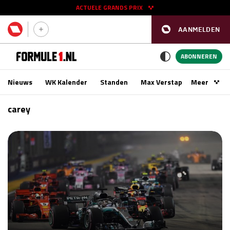
ACTUELE GRANDS PRIX
AANMELDEN
GP SPANJE 2026
11 - 13 sep
ABONNEREN
Nieuws
WK Kalender
Standen
Max Verstappen
Meer
Podca
Kwalificatie
za 16:00 - 17:00
carey
Race
zo 15:00 - 17:00
GP SINGAPORE 2026
09 - 11 okt
GP AZERBEIDZJAN 2026
24 - 26 sep
Kwalificatie
za 15:00 - 16:00
Race
zo 14:00 - 16:00
Kwalificatie
vr 14:00 - 15:00