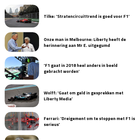
Race
zo 21:00 - 23:00
GP ABU DHABI 2026
04 - 06 dec
Tilke: ‘Stratencircuittrend is goed voor F1’
Kwalificatie
za 05:00 - 06:00
Race
zo 05:00 - 07:00
Onze man in Melbourne: Liberty heeft de
Kwalificatie
za 15:00 - 16:00
herinnering aan Mr E. uitgegumd
Race
zo 14:00 - 16:00
‘F1 gaat in 2018 heel anders in beeld
GP QATAR 2026
27 - 29 nov
gebracht worden’
Wolff: ‘Gaat om geld in gesprekken met
Liberty Media’
Kwalificatie
za 19:00 - 20:00
Race
zo 17:00 - 19:00
Ferrari: ‘Dreigement om te stoppen met F1 is
serieus’