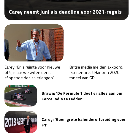
Race
za 13:00 - 15:00
Carey neemt juni als deadline voor 2021-regels
GP VERENIGDE STATEN 2026
23 - 25 okt
GP SÃO PAULO 2026
06 - 08 nov
Kwalificatie
za 23:00 - 00:00
Race
zo 21:00 - 23:00
Carey: ‘Er is ruimte voor nieuwe
Britse media melden akkoord:
GPs, maar we willen eerst
‘Stratencircuit Hanoi in 2020
aflopende deals verlengen’
toneel van GP’
Kwalificatie
za 19:00 - 20:00
Race
zo 18:00 - 20:00
Brawn: ‘De Formule 1 doet er alles aan om
Force India te redden’
GP MEXICO 2026
30 okt - 01 nov
Carey: ‘Geen grote kalenderuitbreiding voor
LAS VEGAS GRAND PRIX 2026
20 - 22 nov
F1’
Kwalificatie
za 22:00 - 23:00