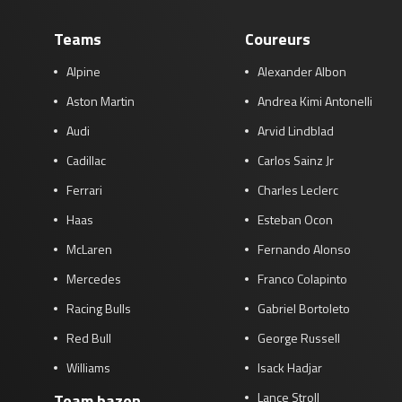
Teams
Coureurs
Alpine
Alexander Albon
Aston Martin
Andrea Kimi Antonelli
Audi
Arvid Lindblad
Cadillac
Carlos Sainz Jr
Ferrari
Charles Leclerc
Haas
Esteban Ocon
McLaren
Fernando Alonso
Mercedes
Franco Colapinto
Racing Bulls
Gabriel Bortoleto
Red Bull
George Russell
Williams
Isack Hadjar
Lance Stroll
Team bazen