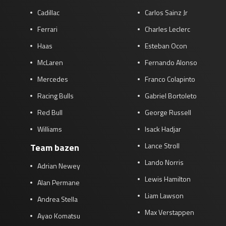
Cadillac
Carlos Sainz Jr
Ferrari
Charles Leclerc
Haas
Esteban Ocon
McLaren
Fernando Alonso
Mercedes
Franco Colapinto
Racing Bulls
Gabriel Bortoleto
Red Bull
George Russell
Williams
Isack Hadjar
Lance Stroll
Team bazen
Lando Norris
Adrian Newey
Lewis Hamilton
Alan Permane
Liam Lawson
Andrea Stella
Max Verstappen
Ayao Komatsu