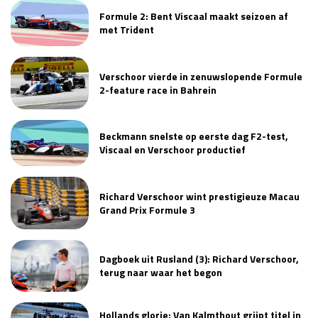
Formule 2: Bent Viscaal maakt seizoen af
Race
zo 21:00 - 23:00
GP ABU DHABI 2026
04 - 06 dec
met Trident
Kwalificatie
za 05:00 - 06:00
Race
zo 05:00 - 07:00
Verschoor vierde in zenuwslopende Formule
2-feature race in Bahrein
Kwalificatie
za 15:00 - 16:00
Race
zo 14:00 - 16:00
Beckmann snelste op eerste dag F2-test,
Viscaal en Verschoor productief
GP QATAR 2026
27 - 29 nov
Richard Verschoor wint prestigieuze Macau
Grand Prix Formule 3
Kwalificatie
za 19:00 - 20:00
Race
zo 17:00 - 19:00
Dagboek uit Rusland (3): Richard Verschoor,
terug naar waar het begon
Hollands glorie: Van Kalmthout grijpt titel in