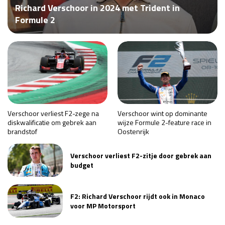
Richard Verschoor in 2024 met Trident in
Race
za 13:00 - 15:00
Formule 2
GP VERENIGDE STATEN 2026
23 - 25 okt
GP SÃO PAULO 2026
06 - 08 nov
Kwalificatie
za 23:00 - 00:00
Race
zo 21:00 - 23:00
Verschoor verliest F2-zege na
Verschoor wint op dominante
diskwalificatie om gebrek aan
wijze Formule 2-feature race in
brandstof
Oostenrijk
Kwalificatie
za 19:00 - 20:00
Race
zo 18:00 - 20:00
Verschoor verliest F2-zitje door gebrek aan
budget
GP MEXICO 2026
30 okt - 01 nov
F2: Richard Verschoor rijdt ook in Monaco
voor MP Motorsport
LAS VEGAS GRAND PRIX 2026
20 - 22 nov
Kwalificatie
za 22:00 - 23:00