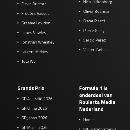
Nico Hülkenberg
Flavio Briatore
Oliver Bearman
Frédéric Vasseur
Oscar Piastri
Graeme Lowdon
Pierre Gasly
James Vowles
Sergio Pérez
Jonathan Wheatley
Valtteri Bottas
Laurent Mekies
Toto Wolff
Grands Prix
Formule 1 is
onderdeel van
GP Australië 2026
Roularta Media
GP China 2026
Nederland
GP Japan 2026
Home
GP Miami 2026
EN: Grandprixnews