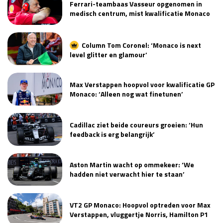
Ferrari-teambaas Vasseur opgenomen in
medisch centrum, mist kwalificatie Monaco
Column Tom Coronel: ‘Monaco is next
level glitter en glamour’
Max Verstappen hoopvol voor kwalificatie GP
Monaco: ‘Alleen nog wat finetunen’
Cadillac ziet beide coureurs groeien: ‘Hun
feedback is erg belangrijk’
Aston Martin wacht op ommekeer: ‘We
hadden niet verwacht hier te staan’
VT2 GP Monaco: Hoopvol optreden voor Max
Verstappen, vluggertje Norris, Hamilton P1