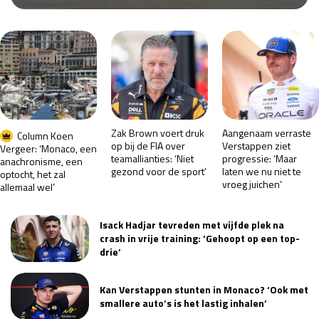
Race
za 13:00 - 15:00
GP VERENIGDE STATEN 2026
23 - 25 okt
GP SÃO PAULO 2026
06 - 08 nov
Zak Brown voert druk
Aangenaam verraste
Column Koen
Kwalificatie
za 23:00 - 00:00
op bij de FIA over
Verstappen ziet
Vergeer: ‘Monaco, een
teamallianties: ‘Niet
progressie: ‘Maar
Race
zo 21:00 - 23:00
anachronisme, een
gezond voor de sport’
laten we nu niet te
optocht, het zal
vroeg juichen’
allemaal wel’
Kwalificatie
za 19:00 - 20:00
Race
zo 18:00 - 20:00
Isack Hadjar tevreden met vijfde plek na
crash in vrije training: ‘Gehoopt op een top-
GP MEXICO 2026
30 okt - 01 nov
drie’
Kan Verstappen stunten in Monaco? ‘Ook met
LAS VEGAS GRAND PRIX 2026
20 - 22 nov
smallere auto’s is het lastig inhalen’
Kwalificatie
za 22:00 - 23:00