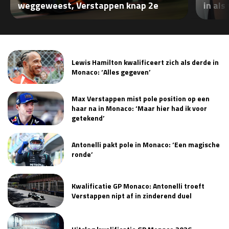
weggeweest, Verstappen knap 2e
in als
Lewis Hamilton kwalificeert zich als derde in
Monaco: ‘Alles gegeven’
Max Verstappen mist pole position op een
haar na in Monaco: ‘Maar hier had ik voor
getekend’
Antonelli pakt pole in Monaco: ‘Een magische
ronde’
Kwalificatie GP Monaco: Antonelli troeft
Verstappen nipt af in zinderend duel