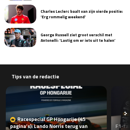
Race
zo 21:00 - 23:00
Charles Leclerc baalt van zijn vierde positie:
GP ABU DHABI 2026
04 - 06 dec
‘Erg rommelig weekend’
Kwalificatie
za 05:00 - 06:00
Race
zo 05:00 - 07:00
George Russell ziet groot verschil met
Antonelli: ‘Lastig om er iets uit te halen’
Kwalificatie
za 15:00 - 16:00
Race
zo 14:00 - 16:00
GP QATAR 2026
27 - 29 nov
Tips van de redactie
Kwalificatie
za 19:00 - 20:00
Race
zo 17:00 - 19:00
Racespecial GP Hongarije (45
pagina’s): Lando Norris terug van
F1-fan