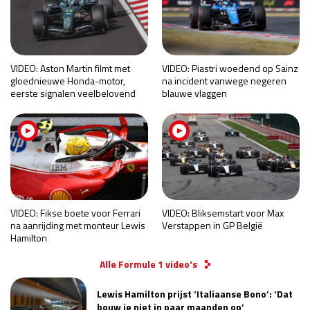
VIDEO: Aston Martin filmt met
VIDEO: Piastri woedend op Sainz
gloednieuwe Honda-motor,
na incident vanwege negeren
eerste signalen veelbelovend
blauwe vlaggen
VIDEO: Fikse boete voor Ferrari
VIDEO: Bliksemstart voor Max
na aanrijding met monteur Lewis
Verstappen in GP België
Hamilton
Alle Formule 1 video's
Lewis Hamilton prijst ‘Italiaanse Bono’: ‘Dat
bouw je niet in paar maanden op’