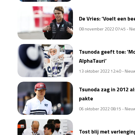
De Vries: ‘Voelt een be
08 november 2022 07:45 -
Ni
Tsunoda geeft toe: ‘Moe
AlphaTauri’
13 oktober 2022 12:40 -
Nieu
Tsunoda zag in 2012 als
pakte
06 oktober 2022 08:15 -
Nieu
Tost blij met verlengin