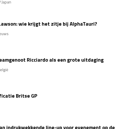
 Japan
awson: wie krijgt het zitje bij AlphaTauri?
euws
eamgenoot Ricciardo als een grote uitdaging
elgië
ficatie Britse GP
n indrukwekkende line-up voor evenement op de