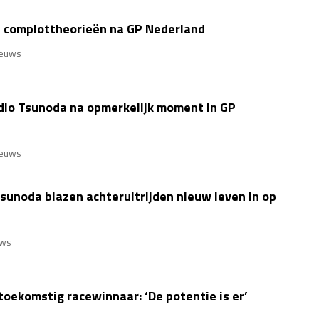
p complottheorieën na GP Nederland
euws
dio Tsunoda na opmerkelijk moment in GP
euws
sunoda blazen achteruitrijden nieuw leven in op
uws
toekomstig racewinnaar: ‘De potentie is er’