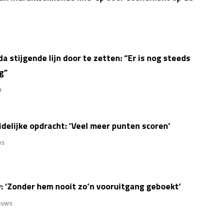
a stijgende lijn door te zetten: “Er is nog steeds
g”
a
delijke opdracht: ‘Veel meer punten scoren’
ws
: ‘Zonder hem nooit zo’n vooruitgang geboekt’
euws