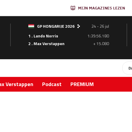
MIJN MAGAZINES LEZEN
GP HONGARIJE 2026
24 - 26 jul
1 . Lando Norris
1:39:56.180
2 . Max Verstappen
+ 15.080
D
x Verstappen
Podcast
PREMIUM