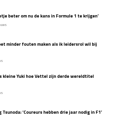
etje beter om nu de kans in Formule 1 te krijgen’
euws
t minder fouten maken als ik leidersrol wil bij
ws
 kleine Yuki hoe Vettel zijn derde wereldtitel
ws
g Tsunoda: ‘Coureurs hebben drie jaar nodig in F1’