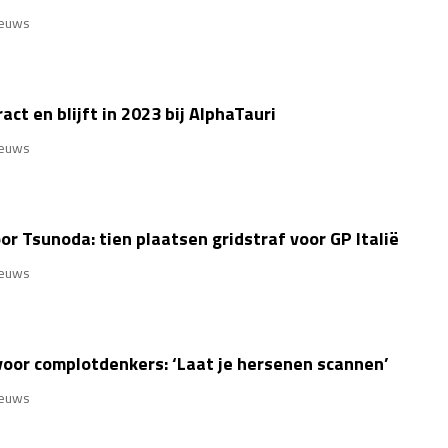
euws
ct en blijft in 2023 bij AlphaTauri
euws
or Tsunoda: tien plaatsen gridstraf voor GP Italië
euws
oor complotdenkers: ‘Laat je hersenen scannen’
euws