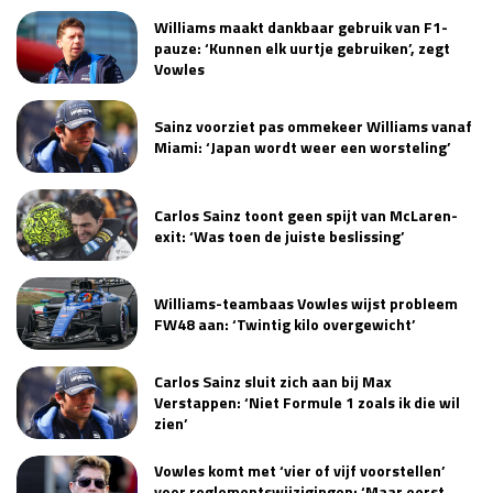
Williams maakt dankbaar gebruik van F1-
pauze: ‘Kunnen elk uurtje gebruiken’, zegt
Vowles
Sainz voorziet pas ommekeer Williams vanaf
Miami: ‘Japan wordt weer een worsteling’
Carlos Sainz toont geen spijt van McLaren-
exit: ‘Was toen de juiste beslissing’
Williams-teambaas Vowles wijst probleem
FW48 aan: ‘Twintig kilo overgewicht’
Carlos Sainz sluit zich aan bij Max
Verstappen: ‘Niet Formule 1 zoals ik die wil
zien’
Vowles komt met ‘vier of vijf voorstellen’
voor reglementswijzigingen: ‘Maar eerst