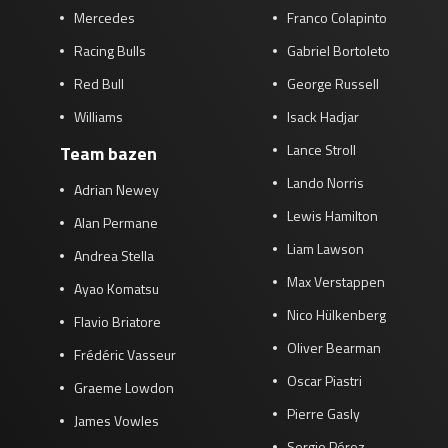
Mercedes
Franco Colapinto
Racing Bulls
Gabriel Bortoleto
Red Bull
George Russell
Williams
Isack Hadjar
Lance Stroll
Team bazen
Lando Norris
Adrian Newey
Lewis Hamilton
Alan Permane
Liam Lawson
Andrea Stella
Max Verstappen
Ayao Komatsu
Nico Hülkenberg
Flavio Briatore
Oliver Bearman
Frédéric Vasseur
Oscar Piastri
Graeme Lowdon
Pierre Gasly
James Vowles
Sergio Pérez