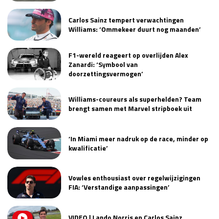
Race
zo 21:00 - 23:00
Carlos Sainz tempert verwachtingen
GP ABU DHABI 2026
04 - 06 dec
Williams: ‘Ommekeer duurt nog maanden’
Kwalificatie
za 05:00 - 06:00
Race
zo 05:00 - 07:00
F1-wereld reageert op overlijden Alex
Zanardi: ‘Symbool van
Kwalificatie
za 15:00 - 16:00
doorzettingsvermogen’
Race
zo 14:00 - 16:00
Williams-coureurs als superhelden? Team
GP QATAR 2026
27 - 29 nov
brengt samen met Marvel stripboek uit
‘In Miami meer nadruk op de race, minder op
kwalificatie’
Kwalificatie
za 19:00 - 20:00
Race
zo 17:00 - 19:00
Vowles enthousiast over regelwijzigingen
FIA: ‘Verstandige aanpassingen’
VIDEO | Lando Norris en Carlos Sainz