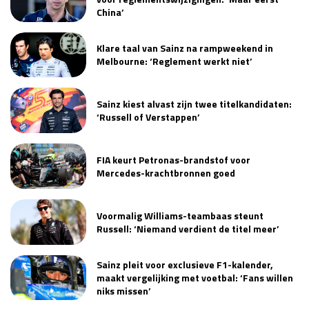
China’
Klare taal van Sainz na rampweekend in
Melbourne: ‘Reglement werkt niet’
Sainz kiest alvast zijn twee titelkandidaten:
‘Russell of Verstappen’
FIA keurt Petronas-brandstof voor
Mercedes-krachtbronnen goed
Voormalig Williams-teambaas steunt
Russell: ‘Niemand verdient de titel meer’
Sainz pleit voor exclusieve F1-kalender,
maakt vergelijking met voetbal: ‘Fans willen
niks missen’