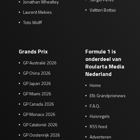
Jonathan Wheatley
Valtteri Bottas
Laurent Mekies
Toto Wolff
Grands Prix
Formule 1 is
onderdeel van
GP Australië 2026
Roularta Media
GP China 2026
Nederland
GP Japan 2026
Home
GP Miami 2026
EN: Grandprixnews
GP Canada 2026
F.A.Q.
GP Monaco 2026
Huisregels
GP Catalonië 2026
RSS feed
GP Oostenrijk 2026
Adverteren