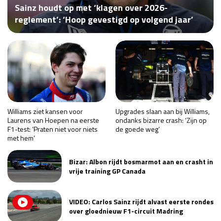
Sainz houdt op met ‘klagen over 2026-
Race
za 13:00 - 15:00
reglement’: ‘Hoop gevestigd op volgend jaar’
GP VERENIGDE STATEN 2026
23 - 25 okt
GP SÃO PAULO 2026
06 - 08 nov
Kwalificatie
za 23:00 - 00:00
Race
zo 21:00 - 23:00
Williams ziet kansen voor
Upgrades slaan aan bij Williams,
Laurens van Hoepen na eerste
ondanks bizarre crash: ‘Zijn op
F1-test: ‘Praten niet voor niets
de goede weg’
Kwalificatie
za 19:00 - 20:00
met hem’
Race
zo 18:00 - 20:00
Bizar: Albon rijdt bosmarmot aan en crasht in
vrije training GP Canada
GP MEXICO 2026
30 okt - 01 nov
VIDEO: Carlos Sainz rijdt alvast eerste rondes
LAS VEGAS GRAND PRIX 2026
20 - 22 nov
over gloednieuw F1-circuit Madring
Kwalificatie
za 22:00 - 23:00