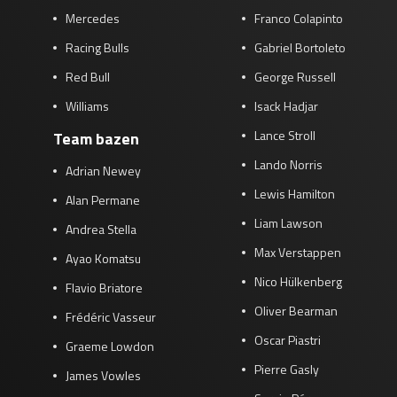
Mercedes
Franco Colapinto
Racing Bulls
Gabriel Bortoleto
Red Bull
George Russell
Williams
Isack Hadjar
Lance Stroll
Team bazen
Lando Norris
Adrian Newey
Lewis Hamilton
Alan Permane
Liam Lawson
Andrea Stella
Max Verstappen
Ayao Komatsu
Nico Hülkenberg
Flavio Briatore
Oliver Bearman
Frédéric Vasseur
Oscar Piastri
Graeme Lowdon
Pierre Gasly
James Vowles