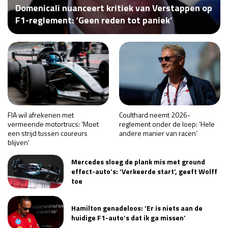
Domenicali nuanceert kritiek van Verstappen op
Race
za 13:00 - 15:00
F1-reglement: ‘Geen reden tot paniek’
GP VERENIGDE STATEN 2026
23 - 25 okt
GP SÃO PAULO 2026
06 - 08 nov
Kwalificatie
za 23:00 - 00:00
Race
zo 21:00 - 23:00
FIA wil afrekenen met
Coulthard neemt 2026-
vermeende motortrucs: ‘Moet
reglement onder de loep: ‘Hele
een strijd tussen coureurs
andere manier van racen’
Kwalificatie
za 19:00 - 20:00
blijven’
Race
zo 18:00 - 20:00
Mercedes sloeg de plank mis met ground
effect-auto’s: ‘Verkeerde start’, geeft Wolff
GP MEXICO 2026
30 okt - 01 nov
toe
Hamilton genadeloos: ‘Er is niets aan de
LAS VEGAS GRAND PRIX 2026
20 - 22 nov
huidige F1-auto’s dat ik ga missen’
Kwalificatie
za 22:00 - 23:00