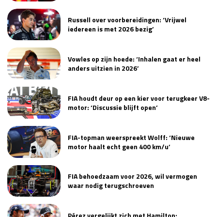
Race
zo 21:00 - 23:00
Russell over voorbereidingen: ‘Vrijwel
GP ABU DHABI 2026
04 - 06 dec
iedereen is met 2026 bezig’
Kwalificatie
za 05:00 - 06:00
Race
zo 05:00 - 07:00
Vowles op zijn hoede: ‘Inhalen gaat er heel
Kwalificatie
za 15:00 - 16:00
anders uitzien in 2026’
Race
zo 14:00 - 16:00
FIA houdt deur op een kier voor terugkeer V8-
GP QATAR 2026
27 - 29 nov
motor: ‘Discussie blijft open’
FIA-topman weerspreekt Wolff: ‘Nieuwe
motor haalt echt geen 400 km/u’
Kwalificatie
za 19:00 - 20:00
Race
zo 17:00 - 19:00
FIA behoedzaam voor 2026, wil vermogen
waar nodig terugschroeven
Pérez vergelijkt zich met Hamilton: