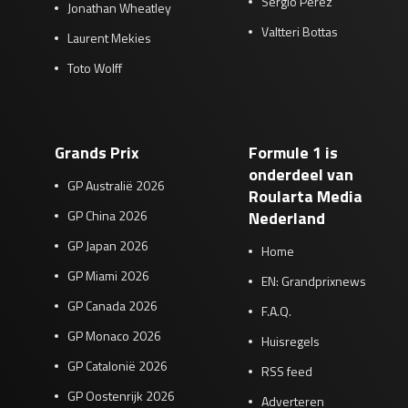
Sergio Pérez
Jonathan Wheatley
Valtteri Bottas
Laurent Mekies
Toto Wolff
Grands Prix
Formule 1 is
onderdeel van
GP Australië 2026
Roularta Media
GP China 2026
Nederland
GP Japan 2026
Home
GP Miami 2026
EN: Grandprixnews
GP Canada 2026
F.A.Q.
GP Monaco 2026
Huisregels
GP Catalonië 2026
RSS feed
GP Oostenrijk 2026
Adverteren