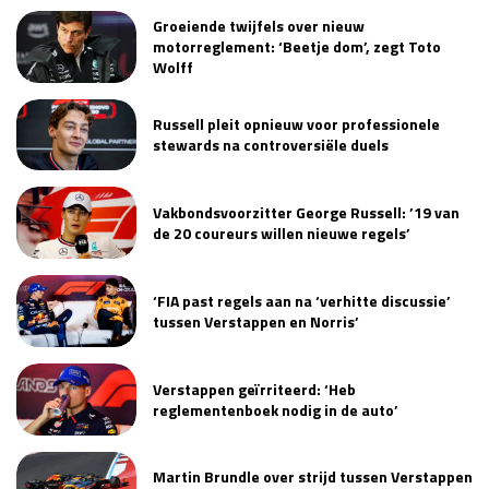
Groeiende twijfels over nieuw
motorreglement: ‘Beetje dom’, zegt Toto
Wolff
Russell pleit opnieuw voor professionele
stewards na controversiële duels
Vakbondsvoorzitter George Russell: ’19 van
de 20 coureurs willen nieuwe regels’
‘FIA past regels aan na ‘verhitte discussie’
tussen Verstappen en Norris’
Verstappen geïrriteerd: ‘Heb
reglementenboek nodig in de auto’
Martin Brundle over strijd tussen Verstappen