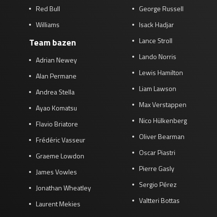
Red Bull
George Russell
Williams
Isack Hadjar
Lance Stroll
Team bazen
Lando Norris
Adrian Newey
Lewis Hamilton
Alan Permane
Liam Lawson
Andrea Stella
Max Verstappen
Ayao Komatsu
Nico Hülkenberg
Flavio Briatore
Oliver Bearman
Frédéric Vasseur
Oscar Piastri
Graeme Lowdon
Pierre Gasly
James Vowles
Sergio Pérez
Jonathan Wheatley
Valtteri Bottas
Laurent Mekies