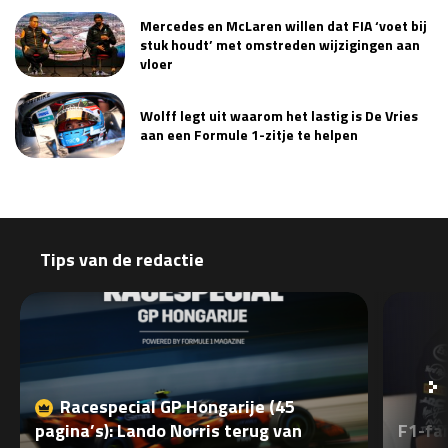
Race
zo 21:00 - 23:00
Mercedes en McLaren willen dat FIA ‘voet bij
GP ABU DHABI 2026
04 - 06 dec
stuk houdt’ met omstreden wijzigingen aan
vloer
Kwalificatie
za 05:00 - 06:00
Race
zo 05:00 - 07:00
Wolff legt uit waarom het lastig is De Vries
aan een Formule 1-zitje te helpen
Kwalificatie
za 15:00 - 16:00
Race
zo 14:00 - 16:00
GP QATAR 2026
27 - 29 nov
Tips van de redactie
Kwalificatie
za 19:00 - 20:00
Race
zo 17:00 - 19:00
Racespecial GP Hongarije (45
pagina’s): Lando Norris terug van
F1-fan