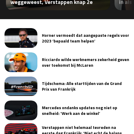
weggeweest, Verstappen knap 2e
in als
Horner vermoedt dat aangepaste regels voor
2023 ‘bepaald team helpen’
Ricciardo wilde werknemers zekerheid geven
over toekomst bij McLaren
Tijdschema: Alle starttijden van de Grand
Prix van Frankrijk
Mercedes ondanks updates nog niet op
snelheid: ‘Werk aan de winkel’
Verstappen niet helemaal tevreden na
eerste dag Frankrijk: ‘Niet echt de balans