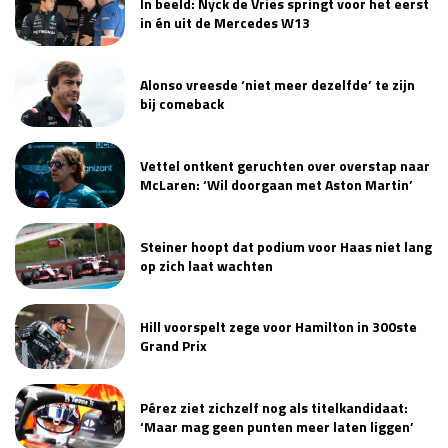
In beeld: Nyck de Vries springt voor het eerst
in én uit de Mercedes W13
Alonso vreesde ‘niet meer dezelfde’ te zijn
bij comeback
Vettel ontkent geruchten over overstap naar
McLaren: ‘Wil doorgaan met Aston Martin’
Steiner hoopt dat podium voor Haas niet lang
op zich laat wachten
Hill voorspelt zege voor Hamilton in 300ste
Grand Prix
Pérez ziet zichzelf nog als titelkandidaat:
‘Maar mag geen punten meer laten liggen’