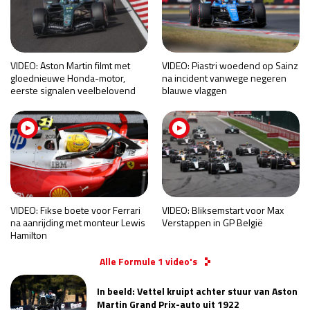
VIDEO: Aston Martin filmt met
VIDEO: Piastri woedend op Sainz
gloednieuwe Honda-motor,
na incident vanwege negeren
eerste signalen veelbelovend
blauwe vlaggen
VIDEO: Fikse boete voor Ferrari
VIDEO: Bliksemstart voor Max
na aanrijding met monteur Lewis
Verstappen in GP België
Hamilton
Alle Formule 1 video's
In beeld: Vettel kruipt achter stuur van Aston
Martin Grand Prix-auto uit 1922