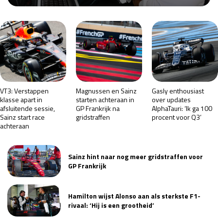
Race
za 13:00 - 15:00
GP VERENIGDE STATEN 2026
23 - 25 okt
GP SÃO PAULO 2026
06 - 08 nov
VT3: Verstappen
Magnussen en Sainz
Gasly enthousiast
Kwalificatie
za 23:00 - 00:00
klasse apart in
starten achteraan in
over updates
afsluitende sessie,
GP Frankrijk na
AlphaTauri: ‘Ik ga 100
Race
zo 21:00 - 23:00
Sainz start race
gridstraffen
procent voor Q3’
achteraan
Kwalificatie
za 19:00 - 20:00
Race
zo 18:00 - 20:00
Sainz hint naar nog meer gridstraffen voor
GP Frankrijk
GP MEXICO 2026
30 okt - 01 nov
Hamilton wijst Alonso aan als sterkste F1-
LAS VEGAS GRAND PRIX 2026
20 - 22 nov
rivaal: ‘Hij is een grootheid’
Kwalificatie
za 22:00 - 23:00