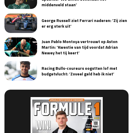
middenveld staan’
George Russell ziet Ferrari naderen: ‘Zij zien
er erg sterk uit’
Juan Pablo Montoya vertrouwt op Aston
Martin: ‘Kwestie van tijd voordat Adrian
Newey het tij keert’
Racing Bulls-coureurs oogstten lof met
budgetvlucht: ‘Zoveel geld heb ik niet’