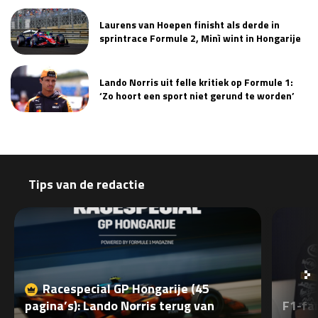
Race
zo 21:00 - 23:00
Laurens van Hoepen finisht als derde in
GP ABU DHABI 2026
04 - 06 dec
sprintrace Formule 2, Minì wint in Hongarije
Kwalificatie
za 05:00 - 06:00
Race
zo 05:00 - 07:00
Lando Norris uit felle kritiek op Formule 1:
‘Zo hoort een sport niet gerund te worden’
Kwalificatie
za 15:00 - 16:00
Race
zo 14:00 - 16:00
GP QATAR 2026
27 - 29 nov
Tips van de redactie
Kwalificatie
za 19:00 - 20:00
Race
zo 17:00 - 19:00
Racespecial GP Hongarije (45
pagina’s): Lando Norris terug van
F1-fan