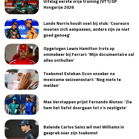
Uitslag eerste vrije training (VT1) GP
Hongarije 2026
Lando Norris houdt voet bij stuk: ‘Coureurs
moeten zich aanpassen, anders zijn ze niet
goed genoeg’
Opgetogen Lewis Hamilton trots op
ommekeer bij Ferrari: ‘Mijn documentaire zal
alles onthullen’
Toekomst Esteban Ocon onzeker na
moeizame seizoensstart: ‘Nog niets te
melden’
Max Verstappen prijst Fernando Alonso: ‘Zie
hem het liefst doorgaan tot z’n zestigste’
Balende Carlos Sainz wil met Williams in
gesprek over zijn toekomst