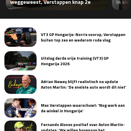
weggeweest, Verstappen knap 2e
in als
VT3 GP Hongarije: Norris voorop, Verstappen
buiten top zes en wederom rode vlag
Uitslag derde vrije training (VT3) GP
Hongarije 2026
Adrian Newey blijft realistisch na update
Aston Martin: ‘De snelste auto wordt dit niet’
Max Verstappen waarschuwt: ‘Nog werk aan
de winkel in Hongarije’
Fernando Alonso positief over Aston Martin-
updates: ‘We willen bovenaan het