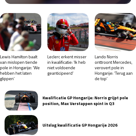
Race
za 13:00 - 15:00
GP VERENIGDE STATEN 2026
23 - 25 okt
GP SÃO PAULO 2026
06 - 08 nov
Lewis Hamilton baalt
Leclerc erkent misser
Lando Norris
Kwalificatie
za 23:00 - 00:00
van mislopen tiende
in kwalificatie: ‘Ik heb
onttroont Mercedes,
pole in Hongarije: ‘We
niet voldoende
verovert pole in
Race
zo 21:00 - 23:00
hebben het laten
geanticipeerd’
Hongarije: ‘Terug aan
glippen’
de top’
Kwalificatie
za 19:00 - 20:00
Race
zo 18:00 - 20:00
Kwalificatie GP Hongarije: Norris grijpt pole
position, Max Verstappen spint in Q3
GP MEXICO 2026
30 okt - 01 nov
Uitslag kwalificatie GP Hongarije 2026
LAS VEGAS GRAND PRIX 2026
20 - 22 nov
Kwalificatie
za 22:00 - 23:00