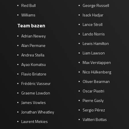
Red Bull
George Russell
Williams
Isack Hadjar
Lance Stroll
Team bazen
Lando Norris
Adrian Newey
Lewis Hamilton
Alan Permane
Liam Lawson
Andrea Stella
Max Verstappen
Ayao Komatsu
Nico Hülkenberg
Flavio Briatore
Oliver Bearman
Frédéric Vasseur
Oscar Piastri
Graeme Lowdon
Pierre Gasly
James Vowles
Sergio Pérez
Jonathan Wheatley
Valtteri Bottas
Laurent Mekies