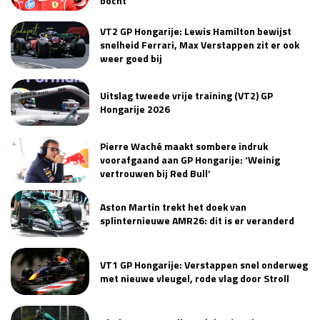
bocht
VT2 GP Hongarije: Lewis Hamilton bewijst
snelheid Ferrari, Max Verstappen zit er ook
weer goed bij
Uitslag tweede vrije training (VT2) GP
Hongarije 2026
Pierre Waché maakt sombere indruk
voorafgaand aan GP Hongarije: ‘Weinig
vertrouwen bij Red Bull’
Aston Martin trekt het doek van
splinternieuwe AMR26: dit is er veranderd
VT1 GP Hongarije: Verstappen snel onderweg
met nieuwe vleugel, rode vlag door Stroll